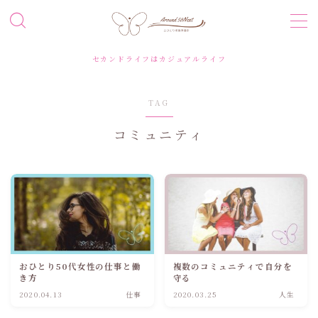
MENU
セカンドライフはカジュアルライフ
プロフィール
TAG
コミュニティ
お問い合わせ
おひとり50代女性の仕事と働
複数のコミュニティで自分を
き方
守る
2020.04.13
仕事
2020.03.25
人生